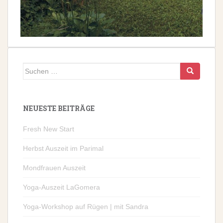
Suchen
nach:
NEUESTE BEITRÄGE
Fresh New Start
Herbst Auszeit im Parimal
Mondfrauen Auszeit
Yoga-Auszeit LaGomera
Yoga-Workshop auf Rügen | mit Sandra